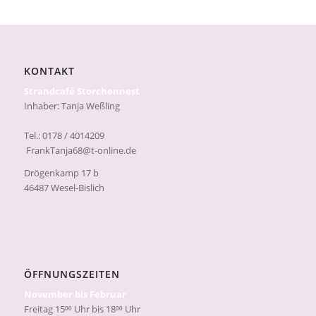
KONTAKT
Strandcafé Storchennest
Inhaber: Tanja Weßling
Tel.: 0178 / 4014209
FrankTanja68@t-online.de
Drögenkamp 17 b
46487 Wesel-Bislich
ÖFFNUNGSZEITEN
November bis Februar
Freitag 15⁰⁰ Uhr bis 18⁰⁰ Uhr