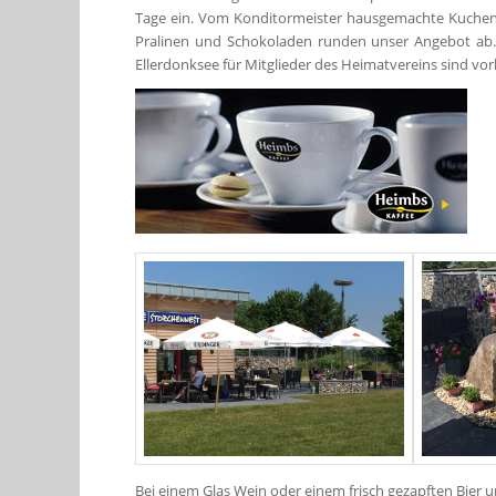
Tage ein. Vom Konditormeister hausgemachte Kuchen, 
Pralinen und Schokoladen runden unser Angebot ab. 
Ellerdonksee für Mitglieder des Heimatvereins sind vo
Bei einem Glas Wein oder einem frisch gezapften Bier 