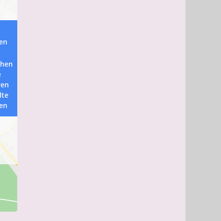
ren
chen
e
ren
lte
ren