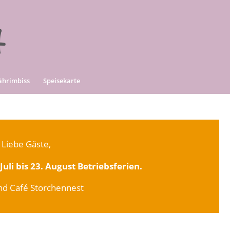
Fährimbiss
Speisekarte
Liebe Gäste,
uli bis 23. August Betriebsferien.
and Café Storchennest