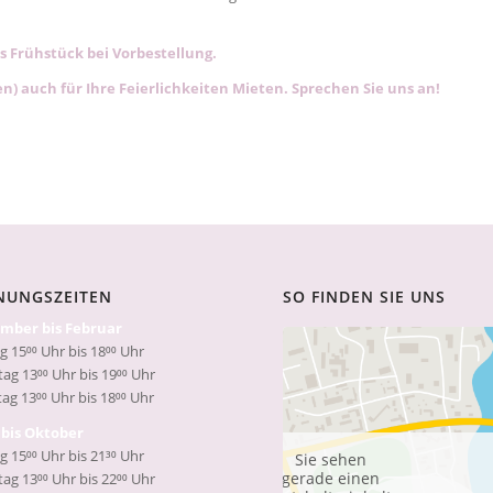
s Frühstück bei Vorbestellung.
n) auch für Ihre Feierlichkeiten Mieten. Sprechen Sie uns an!
NUNGSZEITEN
SO FINDEN SIE UNS
mber bis Februar
g 15⁰⁰ Uhr bis 18⁰⁰ Uhr
ag 13⁰⁰ Uhr bis 19⁰⁰ Uhr
ag 13⁰⁰ Uhr bis 18⁰⁰ Uhr
bis Oktober
g 15⁰⁰ Uhr bis 21³⁰ Uhr
Sie sehen
gerade einen
ag 13⁰⁰ Uhr bis 22⁰⁰ Uhr