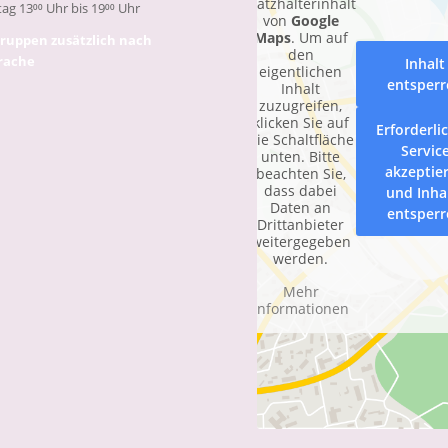
Platzhalterinhalt
ag 13⁰⁰ Uhr bis 19⁰⁰ Uhr
von
Google
Maps
. Um auf
ruppen zusätzlich nach
den
rache
Inhalt
eigentlichen
entsper
Inhalt
zuzugreifen,
klicken Sie auf
Erforderli
die Schaltfläche
Servic
unten. Bitte
akzeptie
beachten Sie,
dass dabei
und Inha
Daten an
entsper
Drittanbieter
weitergegeben
werden.
Mehr
Informationen