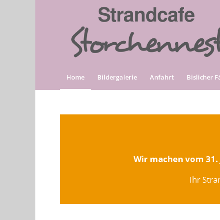
Home
Bildergalerie
Anfahrt
Bislicher 
Wir machen vom 31. J
Ihr Str