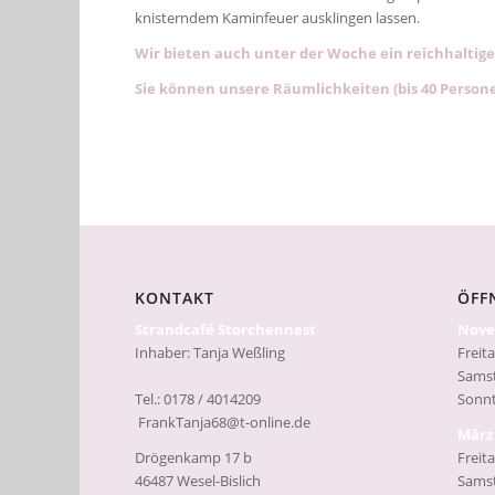
knisterndem Kaminfeuer ausklingen lassen.
Wir bieten auch unter der Woche ein reichhaltige
Sie können unsere Räumlichkeiten (bis 40 Persone
KONTAKT
ÖFF
Strandcafé Storchennest
Nove
Inhaber: Tanja Weßling
Freita
Samst
Tel.: 0178 / 4014209
Sonnt
FrankTanja68@t-online.de
März 
Drögenkamp 17 b
Freita
46487 Wesel-Bislich
Samst